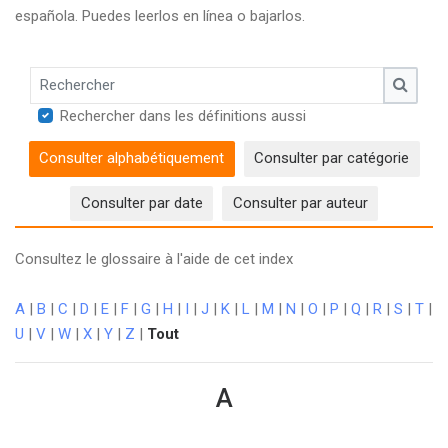
española. Puedes leerlos en línea o bajarlos.
Rechercher
Recher
Rechercher dans les définitions aussi
Consulter alphabétiquement
Consulter par catégorie
Consulter par date
Consulter par auteur
Consultez le glossaire à l'aide de cet index
A
|
B
|
C
|
D
|
E
|
F
|
G
|
H
|
I
|
J
|
K
|
L
|
M
|
N
|
O
|
P
|
Q
|
R
|
S
|
T
|
U
|
V
|
W
|
X
|
Y
|
Z
|
Tout
A