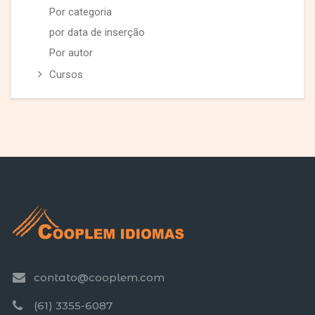
Por categoria
por data de inserção
Por autor
Cursos
contato@cooplem.com
(61) 3355-6087