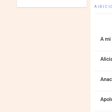
A
|
B
|
C
|
A mi
Alici
Anac
Apol