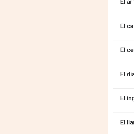
El ar
El ca
El c
El di
El i
El ll