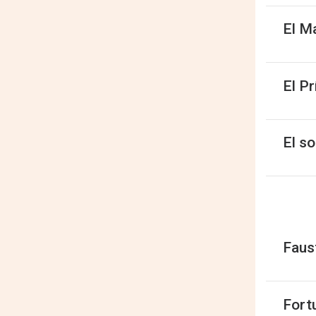
El M
El Pr
El s
Faus
Fort