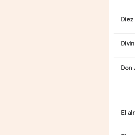
Diez 
Divin
Don J
El a