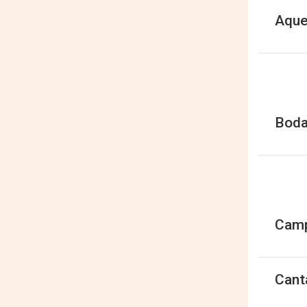
Aque
Boda
Camp
Cant