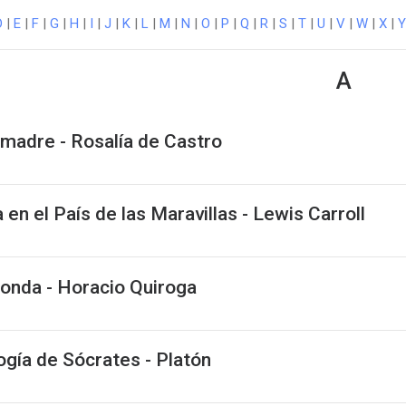
D
|
E
|
F
|
G
|
H
|
I
|
J
|
K
|
L
|
M
|
N
|
O
|
P
|
Q
|
R
|
S
|
T
|
U
|
V
|
W
|
X
|
Y
A
 madre - Rosalía de Castro
a en el País de las Maravillas - Lewis Carroll
onda - Horacio Quiroga
ogía de Sócrates - Platón