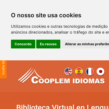
O nosso site usa cookies
Utilizamos cookies e outras tecnologias de medição
anúncios direcionados, analisar o tráfego do site e 
Concordo
Eu recuso
Alterar as minhas preferê
Ocultar blocos
Skip to navigation
Skip to search form
Skip to login form
Skip to footer
Ir para o conteúdo principal
Biblioteca Virtual en Leng