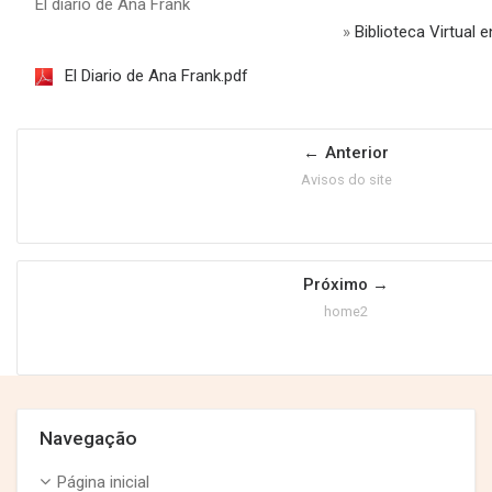
El diario de Ana Frank
»
Biblioteca Virtual
El Diario de Ana Frank.pdf
Anterior
Avisos do site
Próximo
home2
Pular Navegação
Navegação
Página inicial